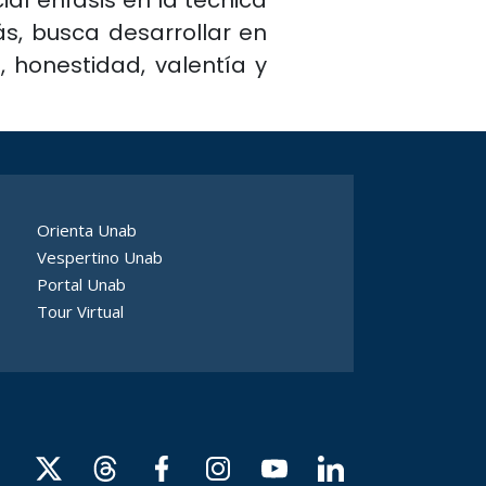
al énfasis en la técnica
ás, busca desarrollar en
, honestidad, valentía y